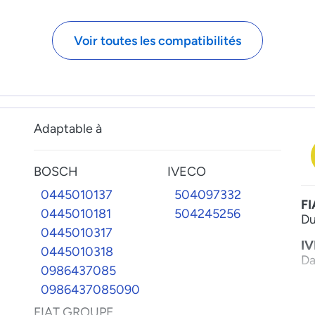
72144002
F
721440020
Ka
Voir toutes les compatibilités
72144003
L
721440030
Mu
721440510
Yp
72144053
721440530
Adaptable à
72167902
721679020
BOSCH
IVECO
72171805
0445010137
504097332
721718050
FI
0445010181
504245256
72171855
Du
0445010317
721718550
I
0445010318
72172503
Da
0986437085
721725030
0986437085090
72172513
FIAT GROUPE
721725130