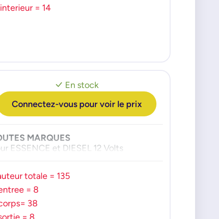
 interieur = 14
En stock
Connectez-vous pour voir le prix
OUTES MARQUES
ur ESSENCE et DIESEL 12 Volts
uteur totale = 135
entree = 8
corps= 38
sortie = 8