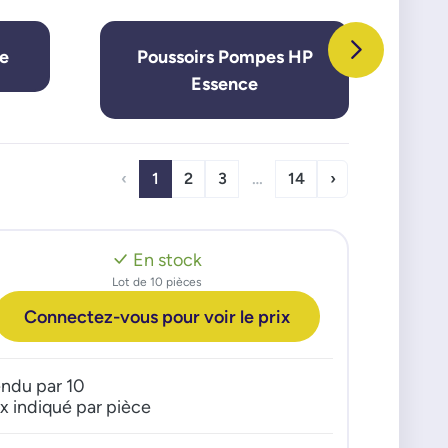
e
Poussoirs Pompes HP
P
Essence
‹
1
2
3
…
14
›
En stock
Lot de 10 pièces
Connectez-vous pour voir le prix
ndu par 10
ix indiqué par pièce