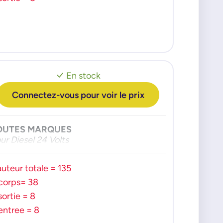
En stock
Connectez-vous pour voir le prix
OUTES MARQUES
ur Diesel 24 Volts
uteur totale = 135
corps= 38
sortie = 8
entree = 8