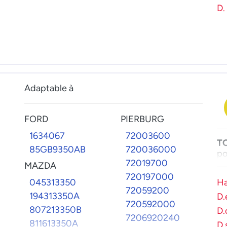
D.
Adaptable à
FORD
PIERBURG
1634067
72003600
T
85GB9350AB
720036000
po
72019700
MAZDA
720197000
045313350
Ha
72059200
194313350A
D.
720592000
807213350B
D.
7206920240
811613350A
D.