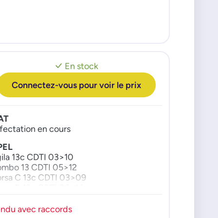
En stock
Connectez-vous pour voir le prix
AT
fectation en cours
PEL
ila 13c CDTI 03>10
mbo 13 CDTI 05>12
rsa C 13c CDTI 03>09
rsa D 13c CDTI 06>14
riva A 13c CDTI 03>10
riva B 13c CDTI 10>13
ndu avec raccords