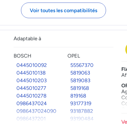
72144013
72078812
Voir toutes les compatibilités
721440130
720788120
72144014
72078851
721440140
720788510
72144063
72078852
Adaptable à
721440630
720788520
72144068
72078853
BOSCH
OPEL
721440680
720788530
0445010092
55567370
72109312
FI
0445010138
5819063
721093120
Af
0445010203
5819083
72116401
O
0445010277
5819168
721164010
Ag
0445010278
819168
Co
72116402
0986437024
93177319
Co
721164020
Co
0986437024090
93187882
72116403
Me
0986437201
93190484
721164030
Me
Ve
0986437201090
95530236