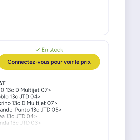
gra 13c CDTI 04>10
UZUKI
nis 2 13c DDiS 03>
ift 3 13c DDiS 05>
gon-R 13c DDiS 03>
En stock
Connectez-vous pour voir le prix
AT
0 13c D Multijet 07>
blo 13c JTD 04>
orino 13c D Multijet 07>
ande-Punto 13c JTD 05>
ea 13c JTD 04>
nda 13c JTD 03>
nto 13c JTD 03>
bo 13c D Multijet 08>