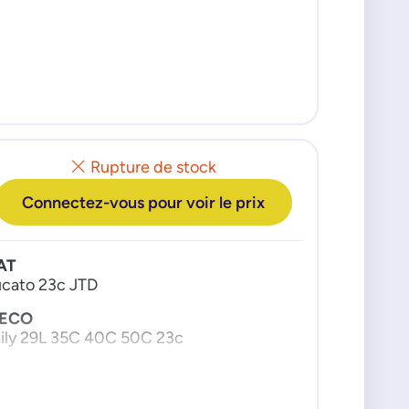
ORD
 13c TDCI 08>
ANCIA
sa 13c JTD 04>
silon 13c JTD 03>
Rupture de stock
Connectez-vous pour voir le prix
AT
cato 23c JTD
VECO
ily 29L 35C 40C 50C 23c