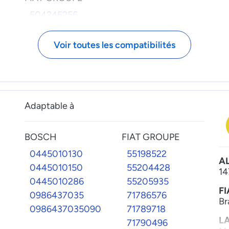
72172533
504245256
721725330
5801439052
72203401
71724792
Voir toutes les compatibilités
722034010
71791989
71792802
RENAULT
6001008899
ROVER
Adaptable à
ADU8345
ASU1678
BOSCH
FIAT GROUPE
AUD8345
0445010130
55198522
A
SUZUKI
0445010150
55204428
14
0445010286
55205935
3322067J10
FI
0986437035
71786576
3322067J10000
Br
0986437035090
71789718
VAG GROUPE
L
71790496
021906091B