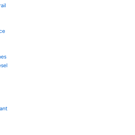
ail
ce
nes
sel
ant