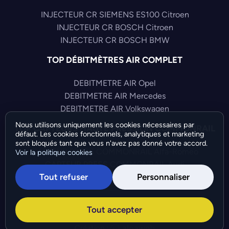
INJECTEUR CR SIEMENS ES100 Citroen
INJECTEUR CR BOSCH Citroen
INJECTEUR CR BOSCH BMW
TOP DÉBITMÈTRES AIR COMPLET
DEBITMETRE AIR Opel
DEBITMETRE AIR Mercedes
DEBITMETRE AIR Volkswagen
Nous utilisons uniquement les cookies nécessaires par
TOP CAPTEURS HAUTE PRESSION COMMONRAIL
défaut. Les cookies fonctionnels, analytiques et marketing
sont bloqués tant que vous n'avez pas donné votre accord.
CAPTEUR PRESS COMMONRAIL Alfa-Romeo
Voir la politique cookies
CAPTEUR PRESS COMMONRAIL Audi
Tout refuser
Personnaliser
CAPTEUR PRESS COMMONRAIL Chrysler
©Bresch SAS - Copyright 2026 - Tous droits réservés -
Tout accepter
Préférences de cookies
-
Gérer mes cookies
Création :