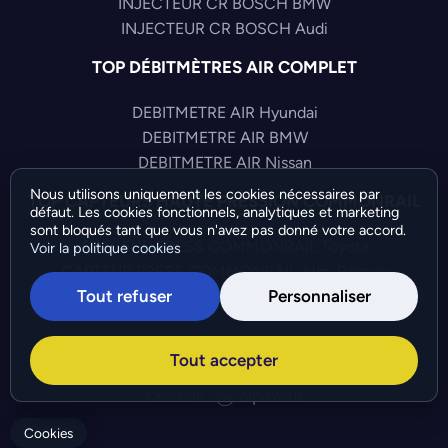
INJECTEUR CR BOSCH BMW
INJECTEUR CR BOSCH Audi
TOP DÉBITMÈTRES AIR COMPLET
DEBITMETRE AIR Hyundai
DEBITMETRE AIR BMW
DEBITMETRE AIR Nissan
Nous utilisons uniquement les cookies nécessaires par
TOP CAPTEURS HAUTE PRESSION COMMONRAIL
défaut. Les cookies fonctionnels, analytiques et marketing
sont bloqués tant que vous n'avez pas donné votre accord.
CAPTEUR PRESS COMMONRAIL Toyota
Voir la politique cookies
CAPTEUR PRESS COMMONRAIL Alfa-Romeo
Tout refuser
Personnaliser
CAPTEUR PRESS COMMONRAIL Citroen
©Bresch SAS - Copyright 2026 - Tous droits réservés -
Tout accepter
Préférences de cookies
-
Gérer mes cookies
Création :
Cookies