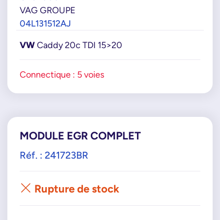
VAG GROUPE
04L131512AJ
VW
Caddy 20c TDI 15>20
Connectique : 5 voies
MODULE EGR COMPLET
Réf. : 241723BR
Rupture de stock