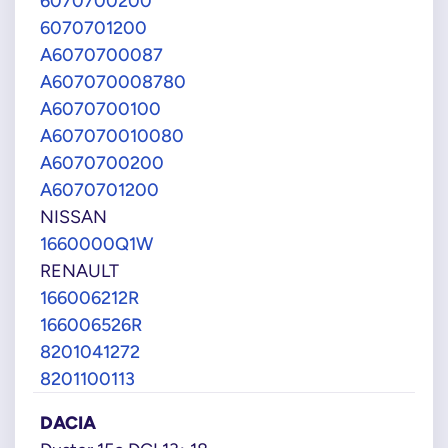
6070700200
6070701200
A6070700087
A607070008780
A6070700100
A607070010080
A6070700200
A6070701200
NISSAN
1660000Q1W
RENAULT
166006212R
166006526R
8201041272
8201100113
DACIA