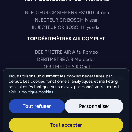
INJECTEUR CR SIEMENS ES100 Citroen
INJECTEUR CR BOSCH Nissan
INJECTEUR CR BOSCH Hyundai
TOP DÉBITMÈTRES AIR COMPLET
DEBITMETRE AIR Alfa-Romeo
DEBITMETRE AIR Mercedes
DEBITMETRE AIR Opel
Nous utilisons uniquement les cookies nécessaires par
TOP CAPTEURS HAUTE PRESSION COMMONRAIL
défaut. Les cookies fonctionnels, analytiques et marketing
sont bloqués tant que vous n'avez pas donné votre accord.
CAPTEUR PRESS COMMONRAIL Citroen
Voir la politique cookies
CAPTEUR PRESS COMMONRAIL Mercedes
Tout refuser
Personnaliser
CAPTEUR PRESS COMMONRAIL Fiat
©Bresch SAS - Copyright 2026 - Tous droits réservés -
Tout accepter
Préférences de cookies
-
Gérer mes cookies