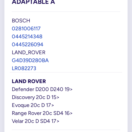
ADAPTABLE À
BOSCH
0281006117
0445214348
0445226094
LAND_ROVER
G4D39D280BA
LR082273
LAND ROVER
Defender D200 D240 19>
Discovery 20c D 15>
Evoque 20c D 17>
Range Rover 20c SD4 16>
Velar 20c D SD4 17>