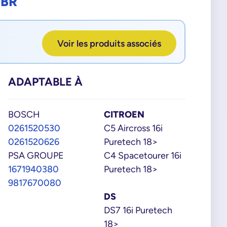
3BR
Voir les produits associés
ADAPTABLE À
BOSCH
CITROEN
0261520530
C5 Aircross 16i
0261520626
Puretech 18>
PSA GROUPE
C4 Spacetourer 16i
1671940380
Puretech 18>
9817670080
DS
DS7 16i Puretech
18>